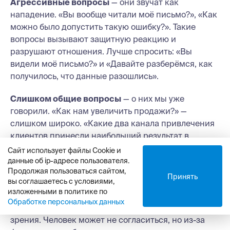
Агрессивные вопросы
— они звучат как
нападение. «Вы вообще читали моё письмо?», «Как
можно было допустить такую ошибку?». Такие
вопросы вызывают защитную реакцию и
разрушают отношения. Лучше спросить: «Вы
видели моё письмо?» и «Давайте разберёмся, как
получилось, что данные разошлись».
Слишком общие вопросы
— о них мы уже
говорили. «Как нам увеличить продажи?» —
слишком широко. «Какие два канала привлечения
клиентов принесли наибольший результат в
прошлом месяце?» — конкретно и полезно.
Сайт использует файлы Cookie и
данные об ip-адресе пользователя.
Манипулятивные вопросы
— в них уже заложен
Продолжая пользоваться сайтом,
Принять
вы соглашаетесь с условиями,
ответ, который вы хотите услышать. «Вы ведь
изложенными в политике по
согласны, что наш продукт лучше конкурентов?» —
Обработке персональных данных
это не вопрос, а попытка утвердить свою точку
зрения. Человек может не согласиться, но из-за