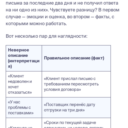
письма за последние два дня и не получил ответа
на ни одно из них». Чувствуете разницу? В первом
случае — эмоции и оценка, во втором — факты, с
которыми можно работать.
Вот несколько пар для наглядности:
Неверное
описание
Правильное описание (факт)
(интерпретаци
я)
«Клиент
«Клиент прислал письмо с
недоволен и
требованием пересмотреть
хочет
условия договора»
отказаться»
«У нас
«Поставщик перенёс дату
проблемы с
отгрузки на три дня»
поставками»
«Сроки по текущей задаче
«Команда не
сдвинулись на неделю, потому