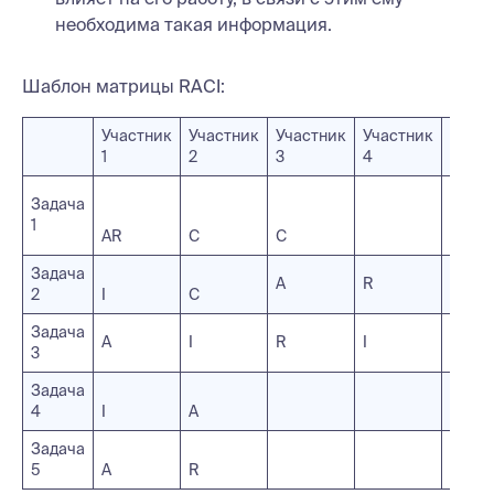
необходима такая информация.
Шаблон матрицы RACI:
Участник
Участник
Участник
Участник
Участ
1
2
3
4
5
Задача
1
АR
C
C
Задача
A
R
2
I
C
Задача
А
I
R
I
3
Задача
4
I
A
R
Задача
5
A
R