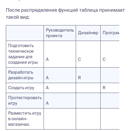
После распределения функций таблица принимает
такой вид:
Руководитель
Дизайнер
Программист
проекта
Подготовить
техническое
задание для
А
С
C
создания игры
Разработать
дизайн игры
А
R
Создать игру
А
R
Протестировать
игру
А
Разместить игру
в онлайн-
магазинах.