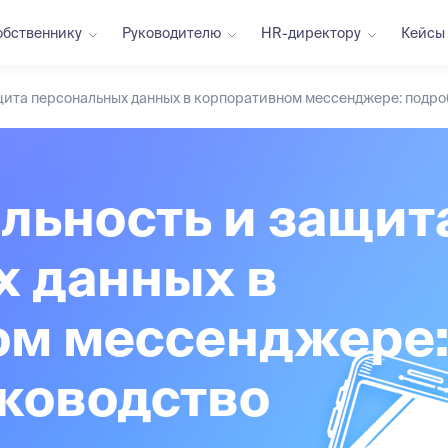
обственнику
Руководителю
HR-директору
Кейсы
щита персональных данных в корпоративном мессенджере: подро
льность и защит
х данных в
ом мессенджере
ководство