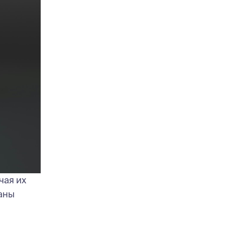
чая их
даны