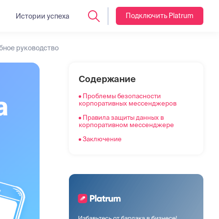
Подключить Platrum
Истории успеха
бное руководство
Проблемы безопасности
Содержание
корпоративных мессенджеров
а
Проблемы безопасности
Правила защиты данных в
корпоративных мессенджеров
корпоративном мессенджере
Правила защиты данных в
Заключение
корпоративном мессенджере
Заключение
: