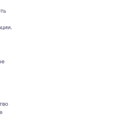
ыть
ации.
ое
тво
е