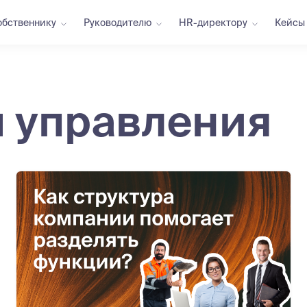
обственнику
Руководителю
HR-директору
Кейсы
 управления