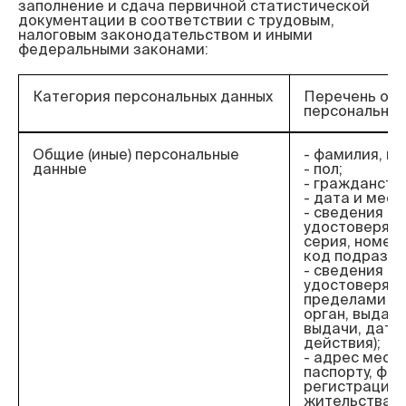
заполнение и сдача первичной статистической 
документации в соответствии с трудовым, 
налоговым законодательством и иными 
Категория персональных данных
Перечень об
персональных
Общие (иные) персональные
- фамилия, им
данные
- пол;
- гражданств
- дата и мес
- сведения о 
удостоверяющ
серия, номер,
код подразде
- сведения о 
удостоверяю
пределами РФ
орган, выдав
выдачи, дата
действия);
- адрес места
паспорту, фак
регистрации 
жительства;