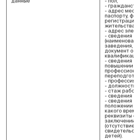
данные
- пол;
- гражданств
- адрес места
паспорту, фак
регистрации 
жительства;
- адрес элект
- сведения о
(наименовани
заведения, го
документ об 
квалификация
- сведения об
повышении к
профессиона
переподготов
- профессия;
- должность;
- стаж работы
- сведения о 
- сведения о
положении (со
какого времен
реквизиты св
заключении б
(отсутствие) 
свидетельств
детей).