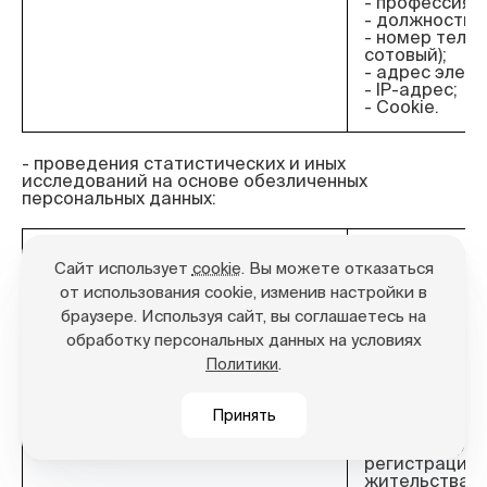
- профессия;
- должность;
- номер теле
сотовый);
- адрес элект
- IP-адрес;
- Cookie.
- проведения статистических и иных 
исследований на основе обезличенных 
Категория персональных данных
Перечень об
Сайт использует
cookie
. Вы можете отказаться
персональных
от использования cookie, изменив настройки в
браузере. Используя сайт, вы соглашаетесь на
Общие (иные) персональные
- фамилия, им
обработку персональных данных на условиях
данные)
- дата и мес
- гражданств
.
Политики
- место работ
- профессия;
- должность;
Принять
- адрес места
паспорту, фак
регистрации 
жительства;