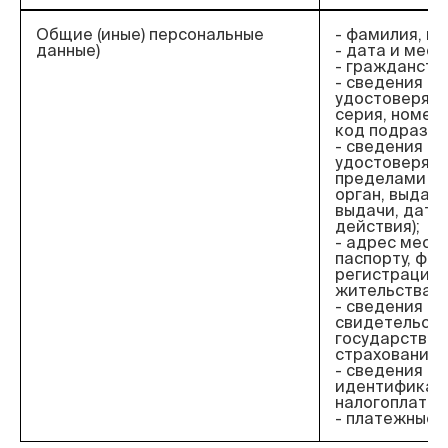
Общие (иные) персональные
- фамилия, им
данные)
- дата и мес
- гражданств
- сведения о 
удостоверяющ
серия, номер,
код подразде
- сведения о 
удостоверяю
пределами РФ
орган, выдав
выдачи, дата
действия);
- адрес места
паспорту, фак
регистрации 
жительства;
- сведения о
свидетельст
государствен
страхования;
- сведения об
идентификац
налогоплател
- платежные 