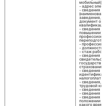
мобильный);
- адрес элект
- сведения о
(наименовани
заведения, го
документ об 
квалификация
- сведения об
повышении к
профессиона
переподготов
- профессия;
- должность;
- стаж работы
- сведения о
свидетельст
государствен
страхования;
- сведения об
идентификац
налогоплател
- сведения, 
трудовой кни
- сведения из
- сведения о 
- сведения о
положении (со
какого времен