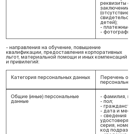
реквизиты св
заключении б
(отсутствие) 
свидетельств
детей);
- платежные 
- фотографии
- направления на обучение, повышение 
квалификации, предоставления корпоративных 
льгот, материальной помощи и иных компенсаций 
Категория персональных данных
Перечень об
персональных
Общие (иные) персональные
- фамилия, им
данные
- пол;
- гражданств
- дата и мес
- сведения о 
удостоверяющ
серия, номер,
код подразде