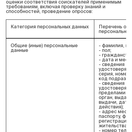
оценки соответствия соискателей применимым 
требованиям, включая проверку знаний и 
Категория персональных данных
Перечень об
персональных
Общие (иные) персональные
- фамилия, им
данные
- пол;
- гражданств
- дата и мес
- сведения о 
удостоверяющ
серия, номер,
код подразде
- сведения о 
удостоверяю
пределами РФ
орган, выдав
выдачи, дата
действия);
- адрес места
паспорту, фак
регистрации 
жительства;
- номер теле