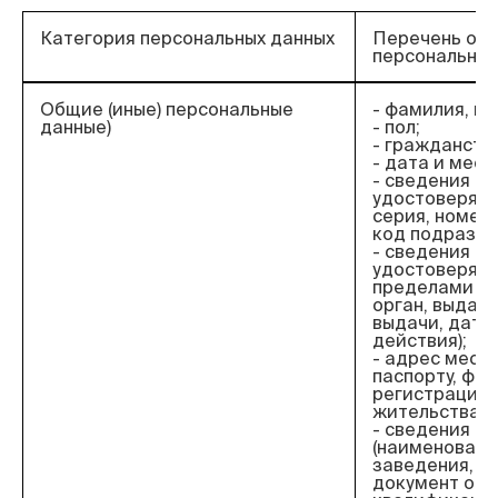
Категория персональных данных
Перечень об
персональных
Общие (иные) персональные
- фамилия, им
данные)
- пол;
- гражданств
- дата и мес
- сведения о 
удостоверяющ
серия, номер,
код подразде
- сведения о 
удостоверяю
пределами РФ
орган, выдав
выдачи, дата
действия);
- адрес места
паспорту, фак
регистрации 
жительства;
- сведения о
(наименовани
заведения, го
документ об 