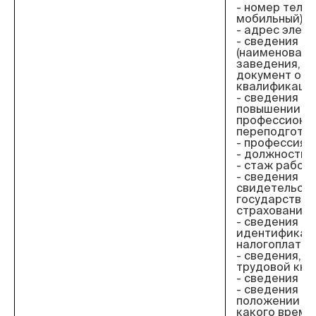
- номер теле
мобильный);
- адрес элект
- сведения о
(наименовани
заведения, го
документ об 
квалификация
- сведения об
повышении к
профессиона
переподготов
- профессия;
- должность;
- стаж работы
- сведения о
свидетельст
государствен
страхования;
- сведения об
идентификац
налогоплател
- сведения, 
трудовой кни
- сведения о 
- сведения о
положении (со
какого времен