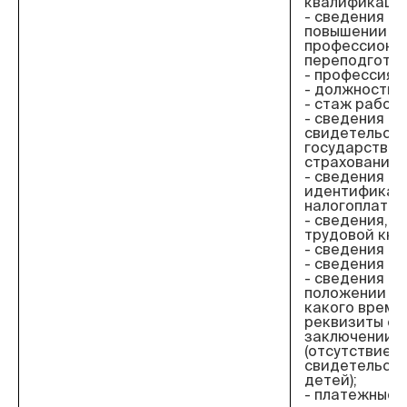
квалификация
- сведения об
повышении к
профессиона
переподготов
- профессия;
- должность;
- стаж работы
- сведения о
свидетельст
государствен
страхования;
- сведения об
идентификац
налогоплател
- сведения, 
трудовой кни
- сведения из
- сведения о 
- сведения о
положении (со
какого времен
реквизиты св
заключении б
(отсутствие) 
свидетельств
детей);
- платежные 