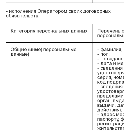
- исполнения Оператором своих договорных 
Категория персональных данных
Перечень об
персональных
Общие (иные) персональные
- фамилия, им
данные)
- пол;
- гражданств
- дата и мес
- сведения о 
удостоверяющ
серия, номер,
код подразде
- сведения о 
удостоверяю
пределами РФ
орган, выдав
выдачи, дата
действия);
- адрес места
паспорту, фак
регистрации 
жительства;