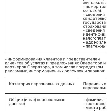
жительства;
- номер теле
сотовый);
- сведения о
свидетельст
государствен
страхования;
- сведения об
идентификац
налогоплател
- адрес элект
- платежные 
- информирования клиентов и представителей 
клиентов об услугах и предложениях Оператора и 
партнеров Оператора, в том числе посредством 
Категория персональных данных
Перечень об
персональных
Общие (иные) персональные
- фамилия, им
данные)
- гражданств
- место работ