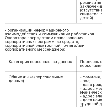
реквизиты св
заключении б
(отсутствие) 
свидетельств
детей).
- организации информационного 
взаимодействия и коммуникации работников 
Оператора посредством использования 
корпоративных программных средств, 
корпоративной электронной почты и/или 
Категория персональных данных
Перечень об
персональных
Общие (иные) персональные
- фамилия, им
данные)
- пол;
- дата рожде
- адрес мест
(фактический)
- адрес элект
- дата начал
трудовой дея