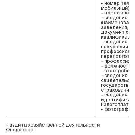
- номер теле
мобильный);
- адрес элект
- сведения о
(наименовани
заведения, го
документ об 
квалификация
- сведения об
повышении к
профессиона
переподготов
- профессия;
- должность;
- стаж работы
- сведения о
свидетельст
государствен
страхования;
- сведения об
идентификац
налогоплател
- фотографии
- аудита хозяйственной деятельности 