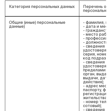
Категория персональных данных
Перечень об
персональных
Общие (иные) персональные
- фамилия, им
данные)
- дата и мес
- гражданств
- место работ
- профессия;
- должность;
- сведения о 
удостоверяющ
серия, номер,
код подразде
- сведения о 
удостоверяю
пределами РФ
орган, выдав
выдачи, дата
действия);
- адрес места
паспорту, фак
регистрации 
жительства;
- номер теле
сотовый);
- сведения о