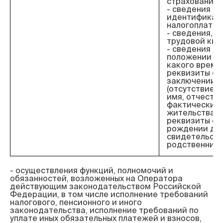
страхования;
- сведения об
идентификац
налогоплател
- сведения, 
трудовой кни
- сведения о
положении (со
какого времен
реквизиты св
заключении б
(отсутствие) 
имя, отчеств
фактический 
жительства р
реквизиты св
рождении дет
свидетельств
родственнико
- осуществления функций, полномочий и 
обязанностей, возложенных на Оператора 
действующим законодательством Российской 
Федерации, в том числе исполнение требований 
налогового, пенсионного и иного 
законодательства, исполнение требований по 
уплате иных обязательных платежей и взносов, 