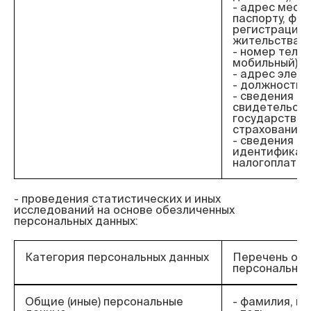
- адрес места
паспорту, фак
регистрации 
жительства;
- номер теле
мобильный);
- адрес элект
- должность;
- сведения о
свидетельст
государствен
страхования;
- сведения об
идентификац
налогоплател
- проведения статистических и иных 
исследований на основе обезличенных 
Категория персональных данных
Перечень об
персональных
Общие (иные) персональные
- фамилия, им