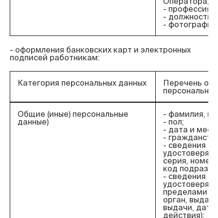
Оператора;
- профессия;
- должность;
- фотографии
- оформления банковских карт и электронных 
Категория персональных данных
Перечень об
персональных
Общие (иные) персональные
- фамилия, им
данные)
- пол;
- дата и мес
- гражданств
- сведения о 
удостоверяющ
серия, номер,
код подразде
- сведения о 
удостоверяю
пределами РФ
орган, выдав
выдачи, дата
действия);