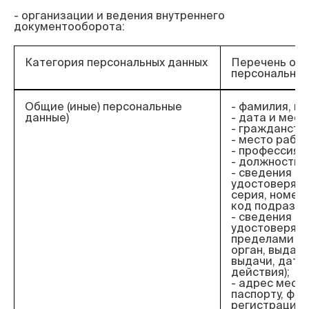
- организации и ведения внутреннего 
Категория персональных данных
Перечень об
персональных
Общие (иные) персональные
- фамилия, им
данные)
- дата и мес
- гражданств
- место работ
- профессия;
- должность;
- сведения о 
удостоверяющ
серия, номер,
код подразде
- сведения о 
удостоверяю
пределами РФ
орган, выдав
выдачи, дата
действия);
- адрес места
паспорту, фак
регистрации 