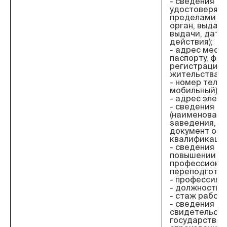
- сведения о 
удостоверяю
пределами РФ
орган, выдав
выдачи, дата
действия);
- адрес места
паспорту, фак
регистрации 
жительства;
- номер теле
мобильный);
- адрес элект
- сведения о
(наименовани
заведения, го
документ об 
квалификация
- сведения об
повышении к
профессиона
переподготов
- профессия;
- должность;
- стаж работы
- сведения о
свидетельст
государствен