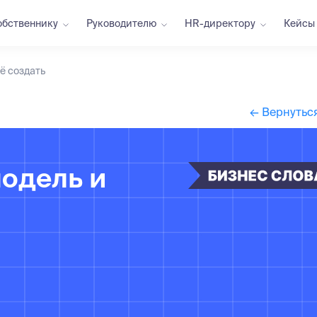
обственнику
Руководителю
HR-директору
Кейсы
ё создать
← Вернуться
модель и