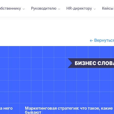
обственнику
Руководителю
HR-директору
Кейсы
← Вернуться
а него
Маркетинговая стратегия: что такое, какие
бывают