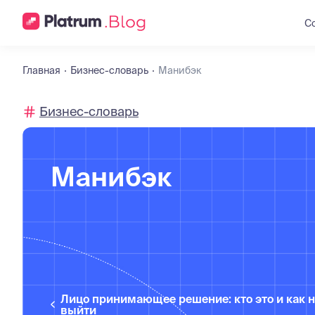
С
Главная
Бизнес-словарь
Манибэк
Бизнес-словарь
Манибэк
Лицо принимающее решение: кто это и как н
выйти