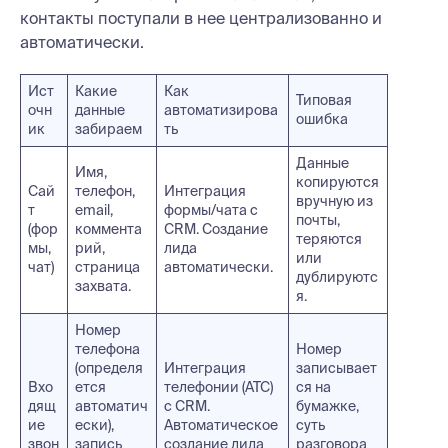
контакты поступали в нее централизованно и
автоматически.
Ист
Какие
Как
Типовая
очн
данные
автоматизирова
ошибка
ик
забираем
ть
Данные
Имя,
копируются
Сай
телефон,
Интеграция
вручную из
т
email,
формы/чата с
почты,
(фор
коммента
CRM. Создание
теряются
мы,
рий,
лида
или
чат)
страница
автоматически.
дублируютс
захвата.
я.
Номер
телефона
Номер
(определя
Интеграция
записывает
Вхо
ется
телефонии (АТС)
ся на
дящ
автоматич
с CRM.
бумажке,
ие
ески),
Автоматическое
суть
звон
запись
создание лида
разговора