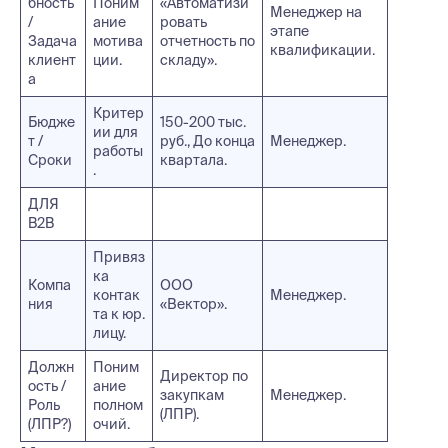
бность
Поним
«Автоматизи
Менеджер на
/
ание
ровать
этапе
Задача
мотива
отчетность по
квалификации.
клиент
ции.
складу».
а
Критер
Бюдже
150-200 тыс.
ии для
т /
руб., До конца
Менеджер.
работы
Сроки
квартала.
.
ДЛЯ
B2B
Привяз
ка
Компа
ООО
контак
Менеджер.
ния
«Вектор».
та к юр.
лицу.
Должн
Поним
Директор по
ость /
ание
закупкам
Менеджер.
Роль
полном
(ЛПР).
(ЛПР?)
очий.