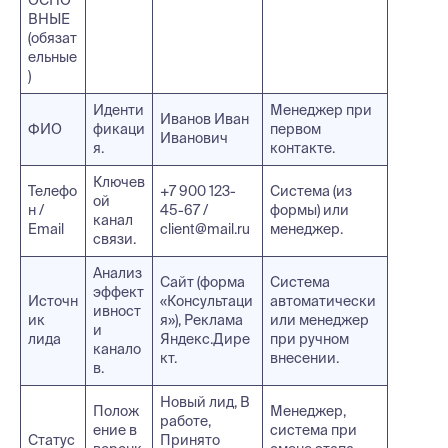
ВНЫЕ
(обязат
ельные
)
Иденти
Менеджер при
Иванов Иван
ФИО
фикаци
первом
Иванович
я.
контакте.
Ключев
Телефо
+7 900 123-
Система (из
ой
н /
45-67 /
формы) или
канал
Email
client@mail.ru
менеджер.
связи.
Анализ
Сайт (форма
Система
эффект
Источн
«Консультаци
автоматически
ивност
ик
я»), Реклама
или менеджер
и
лида
Яндекс.Дире
при ручном
канало
кт.
внесении.
в.
Новый лид, В
Полож
Менеджер,
работе,
ение в
система при
Статус
Принято