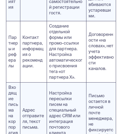
ият
самостоятельно
вбиваются
ия
й регистрации
устаревши
гостя.
ми.
Создание
отдельной
Договоренн
Пар
Контакт
формы или
ости «на
тнер
партнера,
промо-ссылки
словах», нет
ы и
информац
для партнера.
учета
реф
ия о
Настройка
эффективно
ера
рекоменд
автоматическог
сти
лы
ации.
о присвоения
каналов.
тега «от
партнера X».
Вхо
дящ
Настройка
Письмо
ие
пересылки
остается в
пись
писем на
личной
ма
Адрес
специальный
почте
на
отправите
адрес CRM или
менеджера,
кор
ля, текст
интеграция
не
пор
письма.
почтового
фиксируетс
атив
клиента