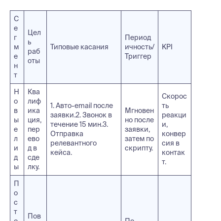
С
е
Цел
г
Период
ь
м
Типовые касания
ичность/
KPI
раб
е
Триггер
оты
н
т
Н
Ква
Скорос
о
лиф
1. Авто-email после
ть
в
ика
Мгновен
заявки.2. Звонок в
реакци
ы
ция,
но после
течение 15 мин.3.
и,
е
пер
заявки,
Отправка
конвер
л
ево
затем по
релевантного
сия в
и
д в
скрипту.
кейса.
контак
д
сде
т.
ы
лку.
П
о
с
т
Пов
о
По