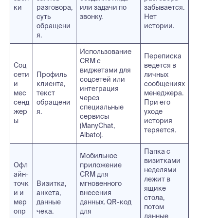
ки
разговора,
или задачи по
забывается.
суть
звонку.
Нет
обращени
истории.
я.
Использование
Переписка
CRM с
Соц
ведется в
виджетами для
сети
Профиль
личных
соцсетей или
и
клиента,
сообщениях
интеграция
мес
текст
менеджера.
через
сенд
обращени
При его
специальные
жер
я.
уходе
сервисы
ы
история
(ManyChat,
теряется.
Albato).
Папка с
Мобильное
визитками
Офл
приложение
неделями
айн-
CRM для
лежит в
точк
Визитка,
мгновенного
ящике
и и
анкета,
внесения
стола,
мер
данные
данных. QR-код
потом
опр
чека.
для
данные