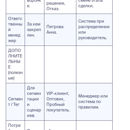
воронк
смене этапа
решение,
е.
сделки.
Отказ.
Ответс
Система при
твенны
За кем
Петрова
распределении
й
закреп
Анна.
или
менед
лен.
руководитель.
жер
ДОПО
ЛНИТЕ
ЛЬНЫ
Е
(полезн
ые)
Для
сегмен
VIP-клиент,
Менеджер или
Сегмен
тации
Оптовик,
система по
т / Тег
и
Пробный
правилам.
сценар
покупатель.
иев.
Потре