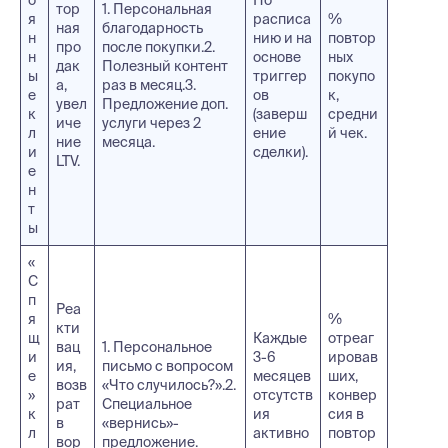
тор
1. Персональная
я
расписа
%
ная
благодарность
н
нию и на
повтор
про
после покупки.2.
н
основе
ных
дак
Полезный контент
ы
триггер
покупо
а,
раз в месяц.3.
е
ов
к,
увел
Предложение доп.
к
(заверш
средни
иче
услуги через 2
л
ение
й чек.
ние
месяца.
и
сделки).
LTV.
е
н
т
ы
«
С
п
Реа
я
%
кти
щ
Каждые
отреаг
вац
1. Персональное
и
3-6
ировав
ия,
письмо с вопросом
е
месяцев
ших,
возв
«Что случилось?».2.
»
отсутств
конвер
рат
Специальное
к
ия
сия в
в
«вернись»-
л
активно
повтор
вор
предложение.