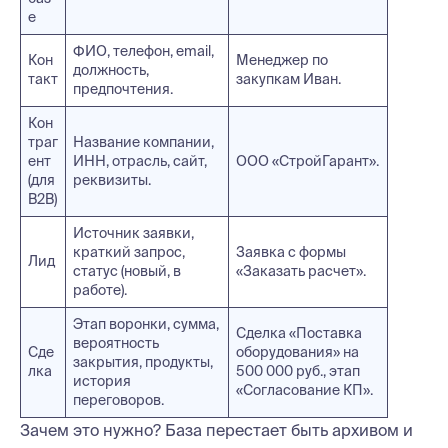
е
ФИО, телефон, email,
Кон
Менеджер по
должность,
такт
закупкам Иван.
предпочтения.
Кон
траг
Название компании,
ент
ИНН, отрасль, сайт,
ООО «СтройГарант».
(для
реквизиты.
B2B)
Источник заявки,
краткий запрос,
Заявка с формы
Лид
статус (новый, в
«Заказать расчет».
работе).
Этап воронки, сумма,
Сделка «Поставка
вероятность
Сде
оборудования» на
закрытия, продукты,
лка
500 000 руб., этап
история
«Согласование КП».
переговоров.
Зачем это нужно? База перестает быть архивом и