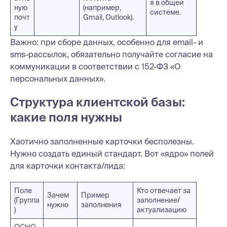
я в общей
ную
(например,
системе.
почт
Gmail, Outlook).
у
Важно: при сборе данных, особенно для email- и
sms-рассылок, обязательно получайте согласие на
коммуникации в соответствии с 152-ФЗ «О
персональных данных».
Структура клиентской базы:
какие поля нужны
Хаотично заполненные карточки бесполезны.
Нужно создать единый стандарт. Вот «ядро» полей
для карточки контакта/лида:
Поле
Кто отвечает за
Зачем
Пример
(Группа
заполнение/
нужно
заполнения
)
актуализацию
ОСНО