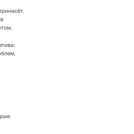
принесёт.
 в
нтом.
атива:
облем,
орые