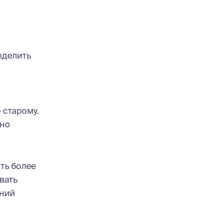
ыделить
 старому.
нно
ть более
вать
ений