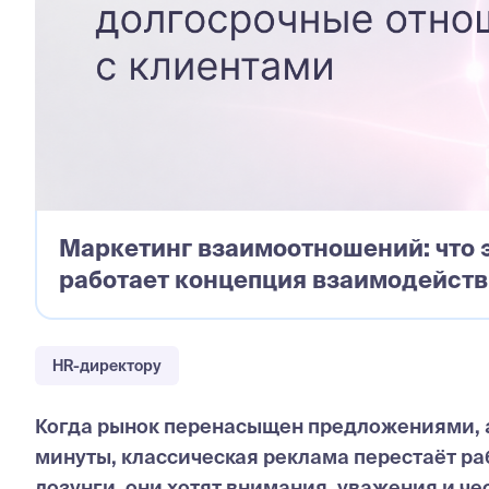
Маркетинг взаимоотношений: что э
работает концепция взаимодейст
HR-директору
Когда рынок перенасыщен предложениями, а
минуты, классическая реклама перестаёт ра
лозунги, они хотят внимания, уважения и че