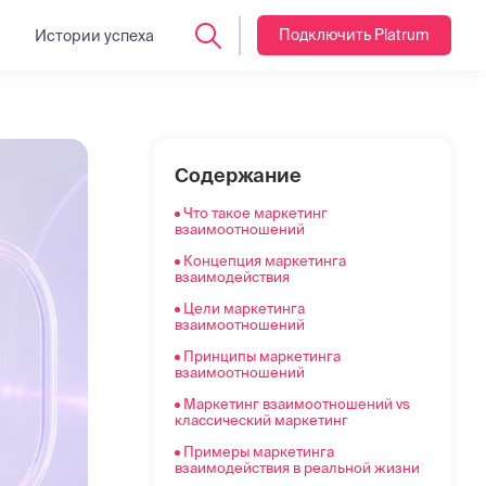
Подключить Platrum
Истории успеха
Что такое маркетинг
Содержание
взаимоотношений
Что такое маркетинг
Концепция маркетинга
взаимоотношений
взаимодействия
Концепция маркетинга
Цели маркетинга
взаимодействия
взаимоотношений
Цели маркетинга
Принципы маркетинга
взаимоотношений
взаимоотношений
Принципы маркетинга
Маркетинг взаимоотношений vs
взаимоотношений
классический маркетинг
Маркетинг взаимоотношений vs
Примеры маркетинга
классический маркетинг
взаимодействия в реальной жизни
Примеры маркетинга
Как внедрить маркетинг
взаимодействия в реальной жизни
взаимоотношений: пошаговый план