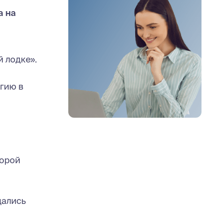
а на
й лодке».
егию в
торой
щались