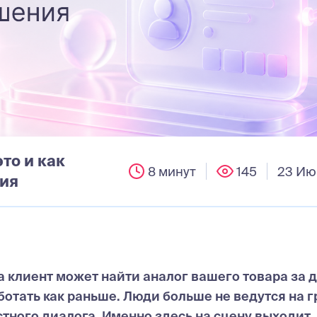
то и как
8 минут
145
23 Ию
вия
 клиент может найти аналог вашего товара за 
ботать как раньше. Люди больше не ведутся на 
стного диалога. Именно здесь на сцену выходит