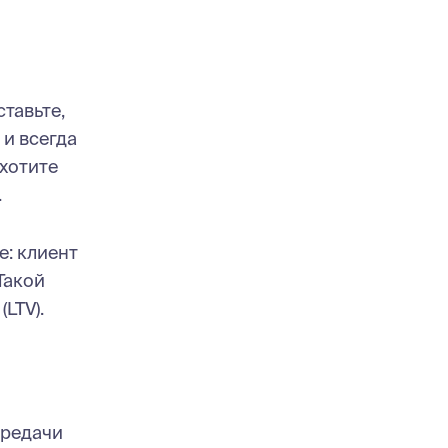
тавьте,
 и всегда
ахотите
.
е: клиент
Такой
LTV).
ередачи