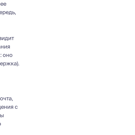
нее
ередь,
видит
ания
: оно
ержка).
очта,
щения с
сы
о