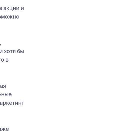
е акции и
озможно
,
и хотя бы
о в
щая
ьные
Маркетинг
аже