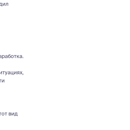
дил
аработка.
итуациях,
ти
тот вид