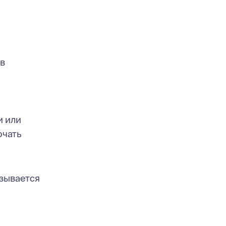
 в
и или
ючать
азывается
я