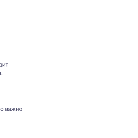
дит
.
то важно