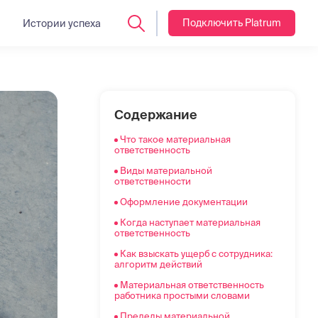
Подключить Platrum
Истории успеха
Что такое материальная
Содержание
ответственность
Что такое материальная
Виды материальной
ответственность
ответственности
Виды материальной
Оформление документации
ответственности
Когда наступает материальная
ответственность
Оформление документации
Когда наступает материальная
Как взыскать ущерб с сотрудника:
ответственность
алгоритм действий
Как взыскать ущерб с сотрудника:
Материальная ответственность
алгоритм действий
работника простыми словами
Материальная ответственность
Пределы материальной
работника простыми словами
ответственности
Пределы материальной
Что такое коллективная