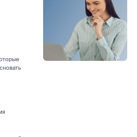
которые
сновать
мя