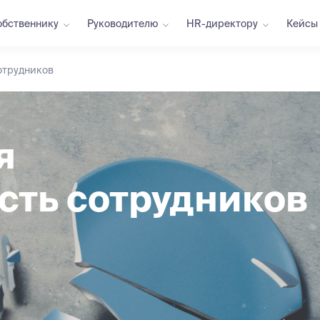
обственнику
Руководителю
HR-директору
Кейсы
отрудников
я
сть сотрудников