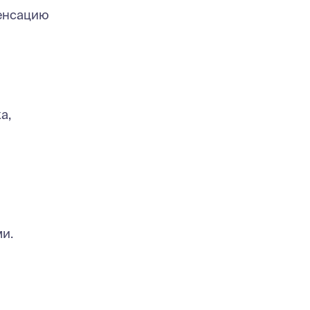
пенсацию
а,
и.