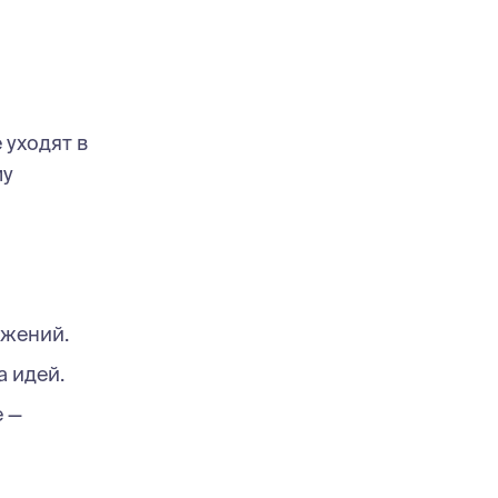
 уходят в
му
ожений.
а идей.
е —