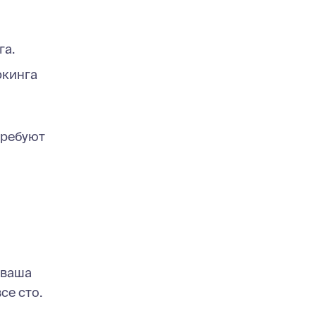
га.
ркинга
требуют
 ваша
се сто.