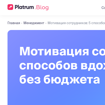
С
Главная
Менеджмент
Мотивация сотрудников: 5 способо
Мотивация со
способов вдо
без бюджета