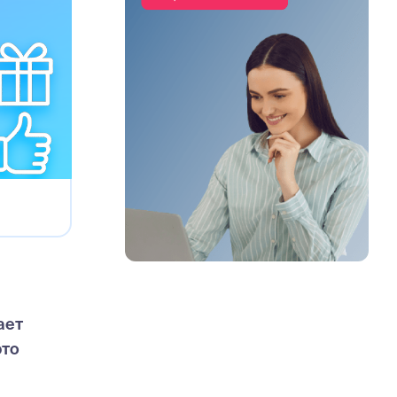
ает
это