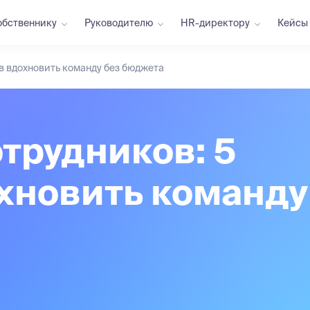
обственнику
Руководителю
HR-директору
Кейсы
в вдохновить команду без бюджета
трудников: 5
хновить команду