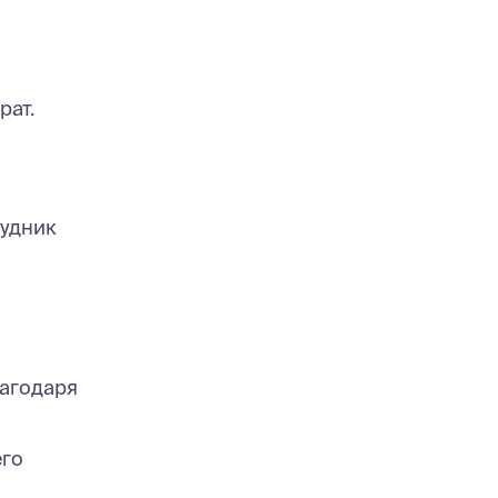
рат.
рудник
лагодаря
его