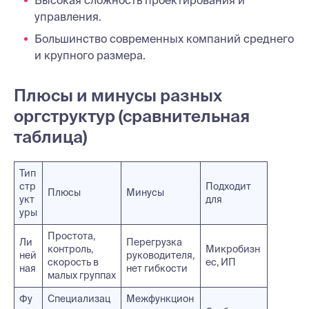
Высокая сложность проектирования и
управления.
Большинство современных компаний среднего
и крупного размера.
Плюсы и минусы разных
оргструктур (сравнительная
таблица)
Тип
стр
Подходит
Плюсы
Минусы
укт
для
уры
Простота,
Ли
Перегрузка
контроль,
Микробизн
ней
руководителя,
скорость в
ес, ИП
ная
нет гибкости
малых группах
Фу
Специализац
Межфункцион