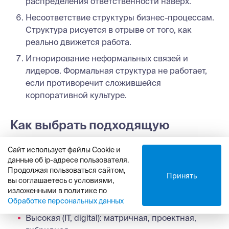
распределения ответственности наверх.
Несоответствие структуры бизнес-процессам.
Структура рисуется в отрыве от того, как
реально движется работа.
Игнорирование неформальных связей и
лидеров. Формальная структура не работает,
если противоречит сложившейся
корпоративной культуре.
Как выбрать подходящую
оргструктуру
Сайт использует файлы Cookie и
данные об ip-адресе пользователя.
Руководствуйтесь ключевыми критериями вашего
Продолжая пользоваться сайтом,
Принять
бизнеса:
вы соглашаетесь с условиями,
изложенными в политике по
1.Скорость изменений (динамика рынка):
Обработке персональных данных
Высокая (IT, digital): матричная, проектная,