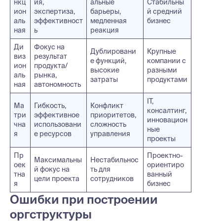
нкц
ия,
альные
Стабильны
ион
экспертиза,
барьеры,
й средний
аль
эффективност
медленная
бизнес
ная
ь
реакция
Ди
Фокус на
Дублировани
Крупные
виз
результат
е функций,
компании с
ион
продукта/
высокие
разными
аль
рынка,
затраты
продуктами
ная
автономность
IT,
Ма
Гибкость,
Конфликт
консалтинг,
три
эффективное
приоритетов,
инновацион
чна
использовани
сложность
ные
я
е ресурсов
управления
проекты
Пр
Проектно-
Максимальны
Нестабильнос
оек
ориентиро
й фокус на
ть для
тна
ванный
цели проекта
сотрудников
я
бизнес
Ошибки при построении
оргструктуры