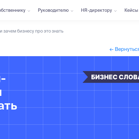
обственнику
Руководителю
HR-директору
Кейсы
и зачем бизнесу про это знать
← Вернуться
-
м
ать