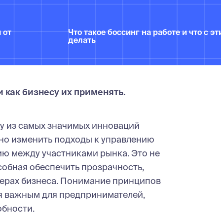
 от
Что такое боссинг на работе и что с э
делать
и как бизнесу их применять.
у из самых значимых инноваций
но изменить подходы к управлению
ю между участниками рынка. Это не
собная обеспечить прозрачность,
ферах бизнеса. Понимание принципов
ся важным для предпринимателей,
обности.