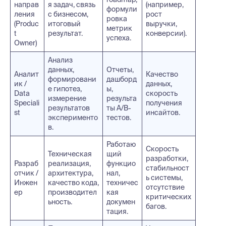
направ
я задач, связь
(например,
формули
ления
с бизнесом,
рост
ровка
(Produc
итоговый
выручки,
метрик
t
результат.
конверсии).
успеха.
Owner)
Анализ
данных,
Отчеты,
Аналит
Качество
формировани
дашборд
ик /
данных,
е гипотез,
ы,
Data
скорость
измерение
результа
Speciali
получения
результатов
ты A/B-
st
инсайтов.
эксперименто
тестов.
в.
Работаю
Скорость
Техническая
щий
разработки,
Разраб
реализация,
функцио
стабильност
отчик /
архитектура,
нал,
ь системы,
Инжен
качество кода,
техничес
отсутствие
ер
производител
кая
критических
ьность.
докумен
багов.
тация.