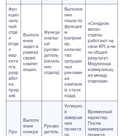
Фун
Выполне
кцио
ние
наль
плана по
«Синдром
ный
функция
вала»:
отде
Функци
м
Выполн
отделы
л
ональн
(наприм
ение
работают на
(отде
ый
ер,
задач в
свои KPI, а не
л
руково
количес
рамках
на общий
мар
дитель
тво
своей
результат.
кети
(началь
запущен
компет
Медленная
нга,
ник
ных
енции.
коммуникац
разр
отдела).
рекламн
ия между
абот
ых
отделами.
ки,
кампани
прод
й, строк
аж)
кода).
Успешно
е
Временный
заверше
характер.
Выполн
ние
После
ение
Руково
проекта
завершения
Про
конкре
дитель
по
проекта