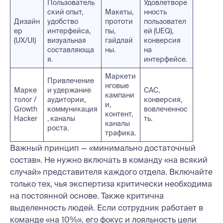
Пользователь
Удовлетворе
ский опыт,
Макеты,
нность
Дизайн
удобство
прототи
пользовател
ер
интерфейса,
пы,
ей (UEQ),
(UX/UI)
визуальная
гайдлай
конверсия
составляюща
ны.
на
я.
интерфейсе.
Маркети
Привлечение
нговые
Марке
и удержание
CAC,
кампани
толог /
аудитории,
конверсия,
и,
Growth
коммуникация
вовлеченнос
контент,
Hacker
, каналы
ть.
каналы
роста.
трафика.
Важный принцип — «минимально достаточный
состав». Не нужно включать в команду «на всякий
случай» представителя каждого отдела. Включайте
только тех, чья экспертиза критически необходима
на постоянной основе. Также критична
выделенность людей. Если сотрудник работает в
команде «на 10%», его фокус и лояльность цели