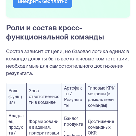
Внедрить бесплатно
Роли и состав кросс-
функциональной команды
Состав зависит от цели, но базовая логика едина: в
команде должны быть все ключевые компетенции,
необходимые для самостоятельного достижения
результата.
Артефак
Типовые KPI/
Роль
Зона
ты /
метрики (в
(функц
ответственнос
Результа
рамках цели
ия)
ти в команде
ты
команды)
Владел
Бэклог
ец
Формировани
Достижение
продукта
продук
е видения,
командных
,
та /
приоритизаци
OKR
roadmap,