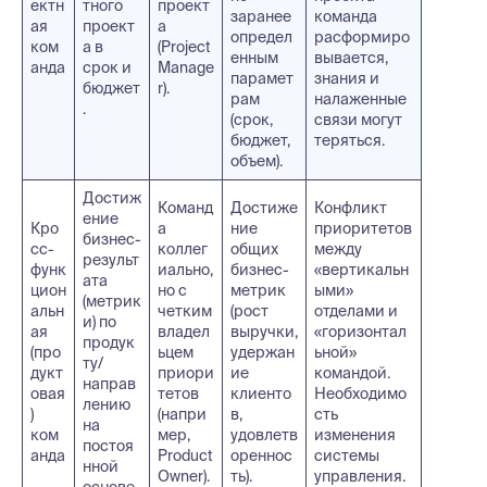
ектн
тного
проект
заранее
команда
ая
проект
а
определ
расформиро
ком
а в
(Project
енным
вывается,
анда
срок и
Manage
парамет
знания и
бюджет
r).
рам
налаженные
.
(срок,
связи могут
бюджет,
теряться.
объем).
Достиж
Команд
Достиже
Конфликт
ение
Кро
а
ние
приоритетов
бизнес-
сс-
коллег
общих
между
результ
функ
иально,
бизнес-
«вертикальн
ата
цион
но с
метрик
ыми»
(метрик
альн
четким
(рост
отделами и
и) по
ая
владел
выручки,
«горизонтал
продук
(про
ьцем
удержан
ьной»
ту/
дукт
приори
ие
командой.
направ
овая
тетов
клиенто
Необходимо
лению
)
(напри
в,
сть
на
ком
мер,
удовлетв
изменения
постоя
анда
Product
ореннос
системы
нной
Owner).
ть).
управления.
основе.