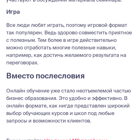
Игра
Все люди любят играть, поэтому игровой формат
так популярен. Ведь здорово совместить приятное
с полезным. Тем более в игре действительно
можно отработать многие полезные навыки,
например, как достичь желаемого результата на
переговорах.
Вместо послесловия
Онлайн обучение уже стало неотъемлемой частью
бизнес образования. Это удобно и эффективно. В
онлайн формате, как нигде представлен широкий
выбор обучающих курсов и школ под любые
запросы и возможности клиентов.