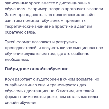
записанные уроки вместе с дистанционным
обучением. Например, теорию прогоняют в записи.
Затем преподаватель на практических онлайн
занятиях помогает обучаемым применять
теоретические знания на практике и даёт им
обратную связь.
Такой формат позволяет и разгрузить
преподавателей, и получать живое эмоциональное
обучение слушателям там, где это особенно
необходимо.
Гибридное онлайн обучение
Коуч работает с аудиторией в очном формате, но
онлайн-семинар ещё и транслируется для
обучаемых дистанционно. Отметим, что такой
формат применяется реже, чем остальные виды
онлайн обучения.