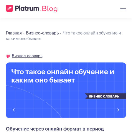
Главная
Бизнес-словарь
Что такое онлайн обучение и
каким оно бывает
Бизнес-словарь
Что такое онлайн обучение и
каким оно бывает
Обучение через онлайн формат в период