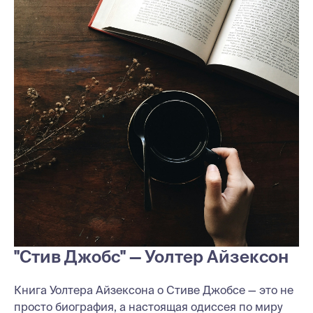
"Стив Джобс" — Уолтер Айзексон
Книга Уолтера Айзексона о Стиве Джобсе — это не
просто биография, а настоящая одиссея по миру