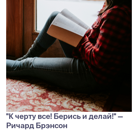
"К черту все! Берись и делай!" —
Ричард Брэнсон