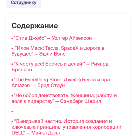
Сотруднику
Содержание
"Стив Джобс" — Уолтер Айзексон
"Илон Маск: Тесла, SpaceX и дорога в
будущее" — Эшли Вэнс
"К черту все! Берись и делай!" — Ричард
Брэнсон
"The Everything Store. Джефф Безос и эра
Amazon" — Брэд Стоун
"Не бойся действовать. Женщина, работа и
воля к лидерству" — Сэндберг Шерил
“Выигрывай честно. История создания и
ключевые принципы управления корпорации
DELL” — Майкл Делл