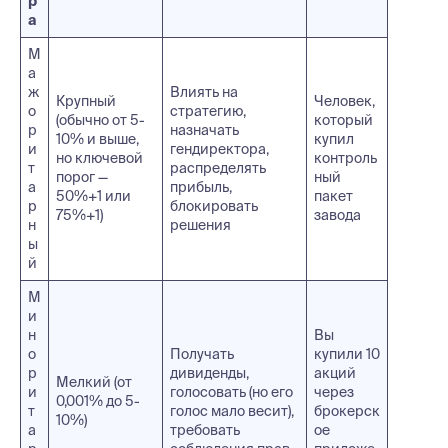
р
а
М
а
ж
Влиять на
Крупный
Человек,
о
стратегию,
(обычно от 5-
который
р
назначать
10% и выше,
купил
и
гендиректора,
но ключевой
контроль
т
распределять
порог —
ный
а
прибыль,
50%+1 или
пакет
р
блокировать
75%+1)
завода
н
решения
ы
й
М
и
н
Вы
о
Получать
купили 10
р
дивиденды,
акций
Мелкий (от
и
голосовать (но его
через
0,001% до 5-
т
голос мало весит),
брокерск
10%)
а
требовать
ое