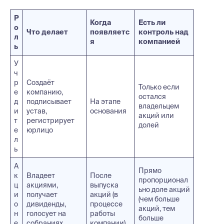
Р
Когда
Есть ли
о
Что делает
появляетс
контроль над
л
я
компанией
ь
У
ч
р
Создаёт
Только если
е
компанию,
остался
д
подписывает
На этапе
владельцем
и
устав,
основания
акций или
т
регистрирует
долей
е
юрлицо
л
ь
А
Прямо
к
Владеет
После
пропорционал
ц
акциями,
выпуска
ьно доле акций
и
получает
акций (в
(чем больше
о
дивиденды,
процессе
акций, тем
н
голосует на
работы
больше
е
собраниях
компании)