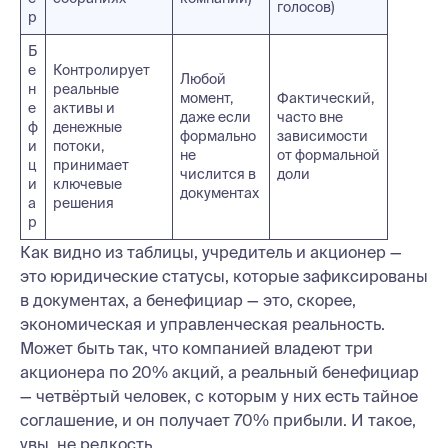
голосов)
р
Б
е
Контролирует
Любой
н
реальные
момент,
Фактический,
е
активы и
даже если
часто вне
ф
денежные
формально
зависимости
и
потоки,
не
от формальной
ц
принимает
числится в
доли
и
ключевые
документах
а
решения
р
Как видно из таблицы, учредитель и акционер —
это юридические статусы, которые зафиксированы
в документах, а бенефициар — это, скорее,
экономическая и управленческая реальность.
Может быть так, что компанией владеют три
акционера по 20% акций, а реальный бенефициар
— четвёртый человек, с которым у них есть тайное
соглашение, и он получает 70% прибыли. И такое,
увы, не редкость.