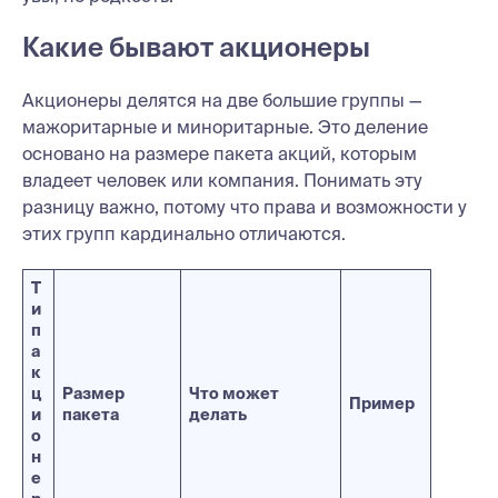
Какие бывают акционеры
Акционеры делятся на две большие группы —
мажоритарные и миноритарные. Это деление
основано на размере пакета акций, которым
владеет человек или компания. Понимать эту
разницу важно, потому что права и возможности у
этих групп кардинально отличаются.
Т
и
п
а
к
ц
Размер
Что может
Пример
и
пакета
делать
о
н
е